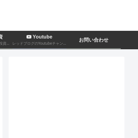
資
Youtube
お問い合わせ
株、FX、暗号通貨などの投資関係についての記事
レッドブログのYoutubeチャンネルです