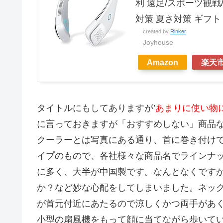
利 遠足/スポーツ観戦
対策 夏さ対策 ギフト 
created by
Rinker
Joyhouse
Amazon
楽天
タイトルにもしてありますが’
あまりに使い物
に言っておきますが「おすすめしない」商品
クーラーとは写真にある通り、首に巻き付けて
イプのもので、各社様々な商品名でラインナ
に多く、大半が中国製です。なんとなくです
か？など妙な心配をしてしまいました。ネッ
が首元付近にあたるので涼しくかつ両手があ
小型の扇風機をもって顔に当てながら歩いて