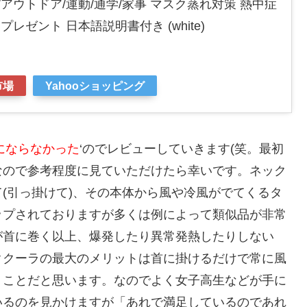
/アウトドア/運動/通学/家事 マスク蒸れ対策 熱中症
プレゼント 日本語説明書付き (white)
市場
Yahooショッピング
にならなかった
‘のでレビューしていきます(笑。最初
なので参考程度に見ていただけたら幸いです。ネック
(引っ掛けて)、その本体から風や冷風がでてくるタ
ップされておりますが多くは例によって類似品が非常
が首に巻く以上、爆発したり異常発熱したりしない
ククーラの最大のメリットは首に掛けるだけで常に風
くことだと思います。なのでよく女子高生などが手に
いるのを見かけますが「あれで満足しているのであれ