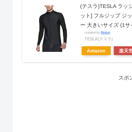
(テスラ)TESLA ラ
ット] フルジップ ジ
ー 大きいサイズ (1サイ
created by
Rinker
TESLA(テスラ)
Amazon
楽天
スポ