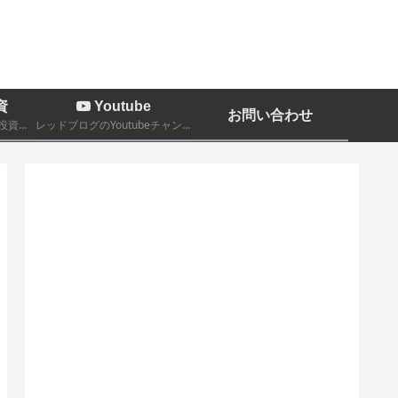
資
Youtube
お問い合わせ
株、FX、暗号通貨などの投資関係についての記事
レッドブログのYoutubeチャンネルです