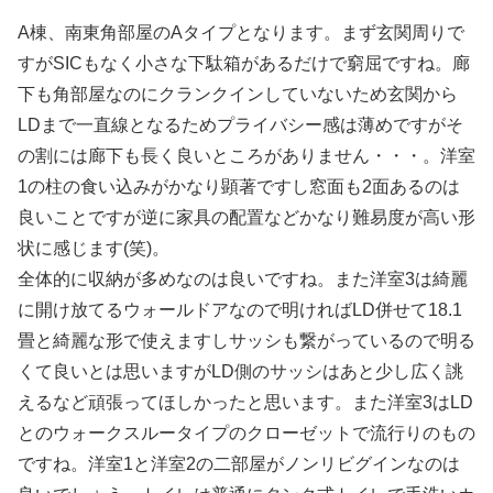
A棟、南東角部屋のAタイプとなります。まず玄関周りで
すがSICもなく小さな下駄箱があるだけで窮屈ですね。廊
下も角部屋なのにクランクインしていないため玄関から
LDまで一直線となるためプライバシー感は薄めですがそ
の割には廊下も長く良いところがありません・・・。洋室
1の柱の食い込みがかなり顕著ですし窓面も2面あるのは
良いことですが逆に家具の配置などかなり難易度が高い形
状に感じます(笑)。
全体的に収納が多めなのは良いですね。また洋室3は綺麗
に開け放てるウォールドアなので明ければLD併せて18.1
畳と綺麗な形で使えますしサッシも繋がっているので明る
くて良いとは思いますがLD側のサッシはあと少し広く誂
えるなど頑張ってほしかったと思います。また洋室3はLD
とのウォークスルータイプのクローゼットで流行りのもの
ですね。洋室1と洋室2の二部屋がノンリビグインなのは