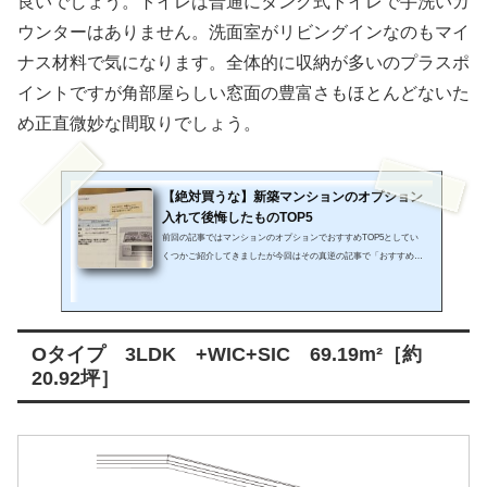
良いでしょう。トイレは普通にタンク式トイレで手洗いカ
ウンターはありません。洗面室がリビングインなのもマイ
ナス材料で気になります。全体的に収納が多いのプラスポ
イントですが角部屋らしい窓面の豊富さもほとんどないた
め正直微妙な間取りでしょう。
【絶対買うな】新築マンションのオプション
入れて後悔したものTOP5
前回の記事ではマンションのオプションでおすすめTOP5としてい
くつかご紹介してきましたが今回はその真逆の記事で「おすすめし
ないオプションTOP5」編となります。いつもどおり忖度のないフ
ラットな視点でビシバシ話していきます！前回好評だった「新築マ
ンションのオプション 入れて良かったものおすすめTOP5」の記事
はこちら絶対にお勧めできないマンションのオプションはこれだ第
Oタイプ 3LDK +WIC+SIC 69.19m²［約
1位:バルコニー(ベランダ)にタイル第1位はバルコニー(ベランダとも
言う)にタイル張りを施工する！これですね、ダントツ1位です私の
20.92坪］
中では(笑 こちらは...