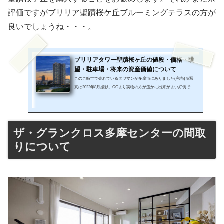
評価ですがブリリア聖蹟桜ケ丘ブルーミングテラスの方が
良いでしょうね・・・。
ブリリアタワー聖蹟桜ヶ丘の値段・価格・眺
望・駐車場・将来の資産価値について
このご時世で売れているタワマンが多摩市にありました(完売)※写
真は2022年8月撮影。CGより実物の方が遥かに出来がよい好例でし
た(笑)。やはりこのマンションは当たりだなー。エリアナンバーワ
ン、永久眺望リバービュー、京王線特急停車駅、新宿まで約30分、
タワマンで豊かな公開空地、豪華共有設備に多摩市最高層建築物で
しかもZEHマンション！話題に事欠かない本マンションをかなり詳
ザ・グランクロス多摩センターの間取
しくレビューしていきます！私自身、現在都内のタワマンや横浜に
物件を所有していますが実は土地や建物、周りの環境条件から不動
りについて
産の将来の資産価値を...