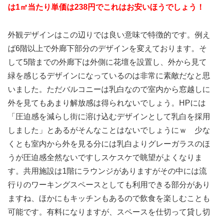
は1㎡当たり単価は238円でこれはお安いほうでしょう！
外観デザインはこの辺りでは良い意味で特徴的です。例え
ば6階以上で外廊下部分のデザインを変えております。そ
して5階までの外廊下は外側に花壇を設置し、外から見て
緑を感じるデザインになっているのは非常に素敵だなと思
いました。ただバルコニーは乳白なので室内から窓越しに
外を見てもあまり解放感は得られないでしょう。HPには
「圧迫感を減らし街に溶け込むデザインとして乳白を採用
しました」とあるがそんなことはないでしょうにｗ 少な
くとも室内から外を見る分には乳白よりグレーガラスのほ
うが圧迫感全然ないですしスケスケで眺望がよくなりま
す。共用施設は1階にラウンジがありますがその中には流
行りのワーキングスペースとしても利用できる部分があり
ますね、ほかにもキッチンもあるので飲食を楽しむことも
可能です。有料になりますが、スペースを仕切って貸し切