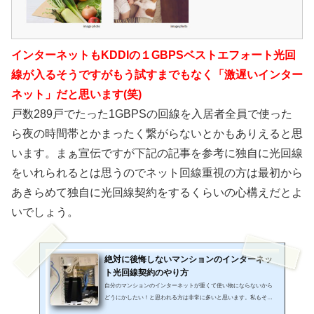
インターネットもKDDIの１GBPSベストエフォート光回
線が入るそうですがもう試すまでもなく「激遅いインター
ネット」だと思います(笑)
戸数289戸でたった1GBPSの回線を入居者全員で使った
ら夜の時間帯とかまったく繋がらないとかもありえると思
います。まぁ宣伝ですが下記の記事を参考に独自に光回線
をいれられるとは思うのでネット回線重視の方は最初から
あきらめて独自に光回線契約をするくらいの心構えだとよ
いでしょう。
絶対に後悔しないマンションのインターネッ
ト光回線契約のやり方
自分のマンションのインターネットが重くて使い物にならないから
どうにかしたい！と思われる方は非常に多いと思います。私もそう
でしたがいまは劇的に改善しておりますのでどうすればいいのかを