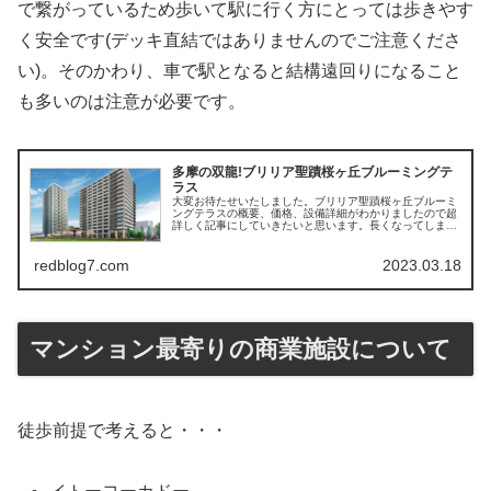
で繋がっているため歩いて駅に行く方にとっては歩きやす
く安全です(デッキ直結ではありませんのでご注意くださ
い)。そのかわり、車で駅となると結構遠回りになること
も多いのは注意が必要です。
多摩の双龍!ブリリア聖蹟桜ヶ丘ブルーミングテ
ラス
大変お待たせいたしました。ブリリア聖蹟桜ヶ丘ブルーミ
ングテラスの概要、価格、設備詳細がわかりましたので超
詳しく記事にしていきたいと思います。長くなってしまっ
たので今回は建物概要編として。そして次の記事では間取
りその他編として2本の記事でご案...
redblog7.com
2023.03.18
マンション最寄りの商業施設について
徒歩前提で考えると・・・