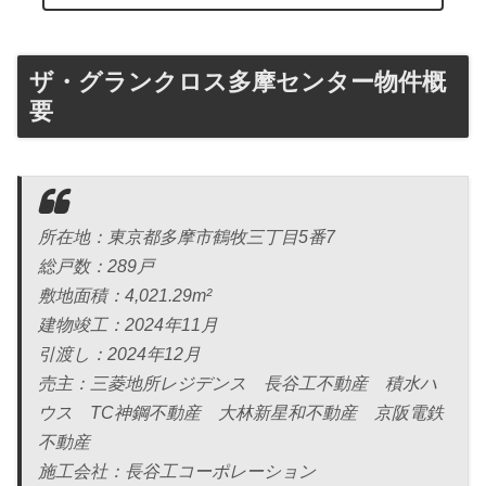
ザ・グランクロス多摩センター物件概
要
所在地：東京都多摩市鶴牧三丁目5番7
総戸数：289戸
敷地面積：4,021.29m²
建物竣工：2024年11月
引渡し：2024年12月
売主：三菱地所レジデンス 長谷工不動産 積水ハ
ウス TC神鋼不動産 大林新星和不動産 京阪電鉄
不動産
施工会社：長谷工コーポレーション