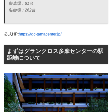
駐車場：81台
駐輪場：262台
公式HP:
https://tgc-tamacenter.jp/
まずはグランクロス多摩センターの駅
距離について