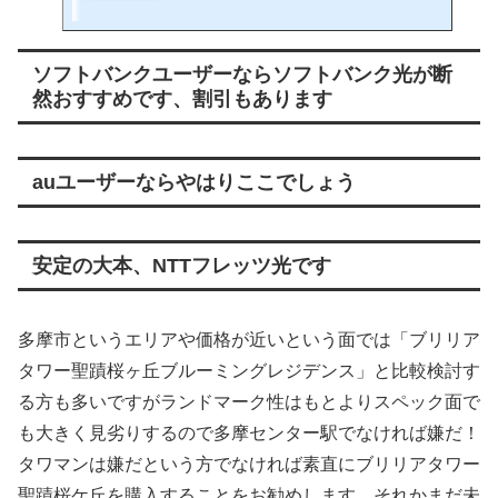
記事化してみました。おかげさまでマンションは数戸所有しており
ますがどこもすべからず重いです(笑)。もはやインターネットはwifi
も含めて日常的に使うものが当たり前で日々その需要(トラフィッ
ソフトバンクユーザーならソフトバンク光が断
ク)は増すことはあっても減ることは絶対にありません。にもかかわ
らずマンションデベロッパーはあまりこの部分には力をいれてくれ
然おすすめです、割引もあります
ません(ここにコ...
auユーザーならやはりここでしょう
安定の大本、NTTフレッツ光です
多摩市というエリアや価格が近いという面では「ブリリア
タワー聖蹟桜ヶ丘ブルーミングレジデンス」と比較検討す
る方も多いですがランドマーク性はもとよりスペック面で
も大きく見劣りするので多摩センター駅でなければ嫌だ！
タワマンは嫌だという方でなければ素直にブリリアタワー
聖蹟桜ケ丘を購入することをお勧めします。それかまだ未