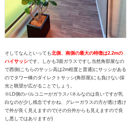
そしてなんといっても
北側、南側の最大の特徴は2.2mの
ハイサッシ
です。しかも3面ガラスですし当然角部屋なの
で西側(こちらのサッシ高は2m程度と普通)にサッシがある
のでタワー棟のダイレクトサッシ(角部屋)にも負けない採
光と眺望が広がることでしょう。
※LD側のバルコニーがガラスパネルなのは良いですが乳
白なのが少し残念ですかね、グレーガラスの方が透け透け
で外が良く見えますので(その分外からも見えますので良
し悪しではありますが)