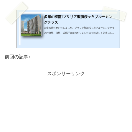
多摩の双龍!ブリリア聖蹟桜ヶ丘ブルーミン
グテラス
大変お待たせいたしました。ブリリア聖蹟桜ヶ丘ブルーミングテラ
スの概要、価格、設備詳細がわかりましたので超詳しく記事にして
いきたいと思います。長くなってしまったので今回は建物概要編と
して。そして次の記事では間取りその他編として2本の記事でご案
内いたします。ブリリア聖蹟桜ヶ丘ブルーミングテラスの供給戸数
推移(総戸数253戸) 2023年4月6日:第1期1次→100戸 2023年5月30日:第
前回の記事↑
1期2次→7戸遂に本日ブリリア聖蹟桜ヶ丘の1期1次の供給戸数が発
表されました。総戸数253戸のうち100戸ジャストの供給です。1期1
次で早くも約40%...
スポンサーリンク