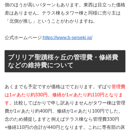
側のほうが高いパターンもあります。東西は目立った価格
差はありません。テラス棟もタワー棟と同様に売り主は
「北側が推し」ということがわかりますね。
公式ホームページ:
https://www.b-seiseki.jp/
ブリリア聖蹟桜ヶ丘の管理費・修繕費
などの維持費について
あくまでも予定ですが価格はでております。ずばり
管理費
は1㎡あたり約330円、修繕が1㎡あたり約110円となりま
す。
比較してばかりで申し訳ありませんがタワー棟は管理
費が1㎡あたり約400円、修繕が1㎡あたり100円でした。
念のため捕捉しますと例えばテラス棟なら管理費330円
+修繕110円の合計が440円となります。これに専有部の床