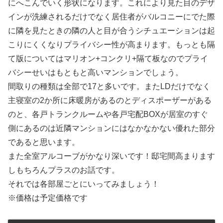
にへこんでいく形状になります。これにより見た目のデザ
インが洗練されるだけでなく居住者がバルコニーにでた際
に隣を見たときの隣の人と目が合うシチュエーションは起
こりにくくなりプライバシー性が高まります。もっとも隔
て版についてはマリオン+コンクリ+隔て板なのでプライ
バシーせいはもともと高いマンションでしょう。
間取りの種類は全部で17と多いです。またLDだけでなく
主寝室の2か所に床暖房があるのとディスポーザーがある
のと、各戸トランクルームや各戸宅配BOXが居室のすぐ
側にあるのは近隣マンションにはなかなかない優れた部分
であると思います。
また全室アルコーブがかなり深いです！邸宅間高まります
しもちろんプラスのお話です。
それでは各部屋ごとにいってみましょう！
※価格は予定価格です