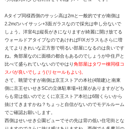
Aタイプ同様西側のサッシ高は2mと一般的ですが南側は
2.2mのハイサッシ+3面ガラスなので採光は申し分ないで
しょう。洋室4は縦長がきになりますが綺麗に開け放てる
ウォールドアタイプなのであければFIXガラスもさらに増
えてよりきれいな正方形で明るい部屋になるのは良いです
ね。角部屋なのに面積の都合もあるのでしょうが中住戸と
比べて盛られていないのでやはり
角部屋はタワー棟同様コ
スパが良いでしょう(リセールもよい)。
さて、眺望ですが南側は京王ストアの本社(4階建)と南東
側に京王せいせきSCの立体駐車場+社屋がありますがどち
らも背は低いのでとくに京王ストア本社は6階くらいから
抜けてきますかね？ちょっと自信がないのでモデルルーム
でご確認お願いします。
西側はせいせき公園ビューでその先は背の低い住宅街とな
りますのでさらに抜け感はありますね。西側でも多摩川の