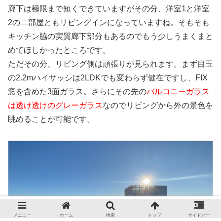
廊下は極限まで短くできていますがその分、洋室1と洋室
2の二部屋ともリビングインになっていますね。そもそも
キッチン脇の実質廊下部分もあるのでもう少しうまくまと
めてほしかったところです。
ただその分、リビング側は頑張りが見られます。まず目玉
の2.2mハイサッシは2LDKでも変わらず健在ですし、FIX
窓を含めた3面ガラス。さらにその先の
バルコニーガラス
は透け透けのグレーガラス
なのでリビングから外の景色を
眺めることが可能です。
メニュー
ホーム
検索
トップ
サイドバー