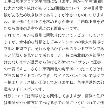
上手は居住フロアの平面図になります。向かって右(東)側
に大きな吹き抜けがあって左(西側)はエレベータや非常階
段があるため吹き抜けはありますが小さいものになります
ね。廊下側にも明るさを求めるなら東側、半内廊下風を好
むなら西側の居室を選ぶのも面白そうです。
それでは、今から個別に間取りについてレビューしていき
ますが、全体的な総括として本マンションの最大の特徴は
立地と眺望です。それらを活かすためのランドプランであ
ると間取りを見ていて感じました。特に南北側のお部屋だ
けになりますが足元から伸びる2.2mのハイサッシは圧巻
の一言ですし、さらに東西南北の角部屋にいたってはそれ
プラス超ワイドスパンです。ワイドスパンについてはタワ
ー棟よりテラス棟が圧倒しておりますね。角住戸以外の部
屋もワイドスパンです。
外観については間取りとも関係してきますが、南側の住戸
は東側がやや前方にでっぱる形で西側にいくにつれて北側