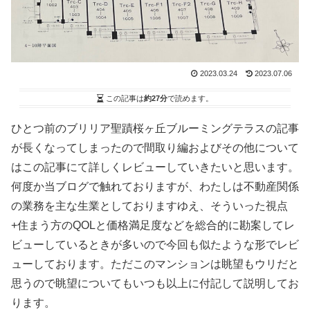
2023.03.24
2023.07.06
この記事は
約27分
で読めます。
ひとつ前のブリリア聖蹟桜ヶ丘ブルーミングテラスの記事
が長くなってしまったので間取り編およびその他について
はこの記事にて詳しくレビューしていきたいと思います。
何度か当ブログで触れておりますが、わたしは不動産関係
の業務を主な生業としておりますゆえ、そういった視点
+住まう方のQOLと価格満足度などを総合的に勘案してレ
ビューしているときが多いので今回も似たような形でレビ
ューしております。ただこのマンションは眺望もウリだと
思うので眺望についてもいつも以上に付記して説明してお
ります。