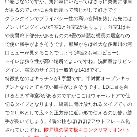
い感じなのですが、角部屋にいたってはさらに奥側に部屋
があるのでいかにも角部屋って感じがして好きです。
クランクインでプライバシー性の高い玄関を抜けた先には
ノンリビングインの洋室1と洋室2があります。洋室1はや
や実質廊下部分があるものの8畳の綺麗な横長の居室なの
で使い勝手がよさそうです。部屋からは雄大な多摩川の河
口ビューが見えることでしょう(洋室2も河口ビュー)。
トイレは独立性が高い場所でよいですね。洗面室はリビン
グイン、浴室のサイズは一般的な1418です。
特徴的なのはキッチンがL字型です。半対面オープンキッ
チンとなりとても使い勝手がよさそうです。LDに目を向
けるとまず洋室3があるのですがここはウォールドアで仕
切るタイプとなります。綺麗に開け放たれるタイプですの
で２LDKとして広々と正方形に近い形で使えるのは使い勝
手が良いでしょう。4隅の柱もほぼほぼアウトフレーム化
されていますね。
隣戸境の隔て板もコンクリマリオン+ト