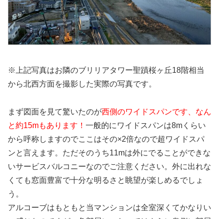
※上記写真はお隣のブリリアタワー聖蹟桜ヶ丘18階相当
から北西方面を撮影した実際の写真です。
まず図面を見て驚いたのが
西側のワイドスパンです、なん
と約15mもあります！
一般的にワイドスパンは8mくらい
から呼称しますのでここはその×2倍なので超ワイドスパ
ンと言えます。ただそのうち11mは外にでることができな
いサービスバルコニーなのでご注意ください。外に出れな
くても窓面豊富で十分な明るさと眺望が楽しめるでしょ
う。
アルコーブはもともと当マンションは全室深くてかなりい