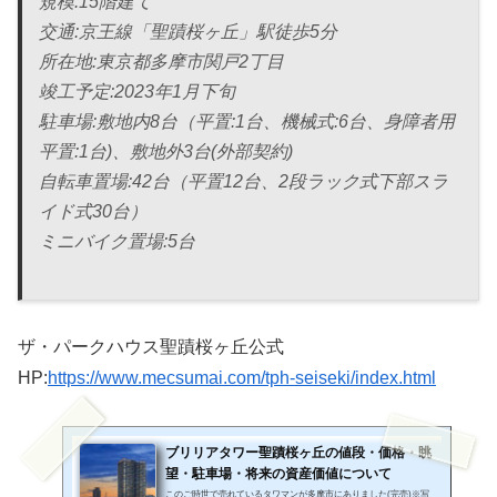
規模:15階建て
交通:京王線「聖蹟桜ヶ丘」駅徒歩5分
所在地:東京都多摩市関戸2丁目
竣工予定:2023年1月下旬
駐車場:敷地内8台（平置:1台、機械式:6台、身障者用
平置:1台)、敷地外3台(外部契約)
自転車置場:42台（平置12台、2段ラック式下部スラ
イド式30台）
ミニバイク置場:5台
ザ・パークハウス聖蹟桜ヶ丘公式
HP:
https://www.mecsumai.com/tph-seiseki/index.html
ブリリアタワー聖蹟桜ヶ丘の値段・価格・眺
望・駐車場・将来の資産価値について
このご時世で売れているタワマンが多摩市にありました(完売)※写