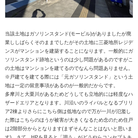
当該土地はガソリンスタンド(モービル)がありましたが廃
業ししばらくそのままでしたがその土地に三菱地所レジデ
ンスがマンションを建築することになります。一般的にガ
ソリンスタンド跡地というのは少し問題があるのですがこ
の土地はマンションを建てるのでなんら問題ありません。
※戸建てを建てる際には「元ガソリンスタンド」という土
地は一定の留意事項があるのが一般的だからです。
多摩川と大栗川があるためどうしても立地的には軽度なハ
ザードエリアとなります。川沿いのライバルとなるブリリ
ア2棟よりさらにこちら側は低地なので万が一川が氾濫し
た際はこちらのほうが被害が大きくなるため念のため住戸
は2階部分からとなります(まずそんなことはないと思いま
す)。さて、HPを見ると「調う」がどうやらコンセプトキ