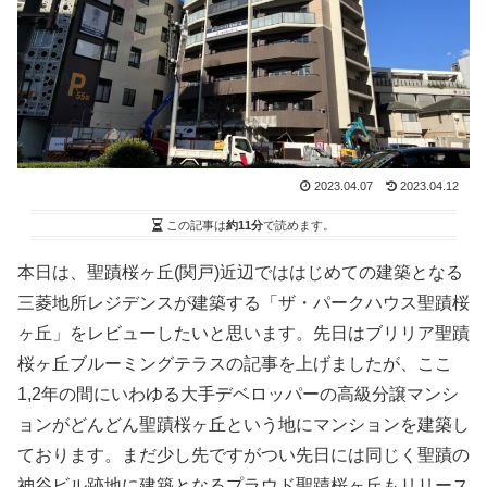
2023.04.07
2023.04.12
この記事は
約11分
で読めます。
本日は、聖蹟桜ヶ丘(関戸)近辺でははじめての建築となる
三菱地所レジデンスが建築する「ザ・パークハウス聖蹟桜
ヶ丘」をレビューしたいと思います。先日はブリリア聖蹟
桜ヶ丘ブルーミングテラスの記事を上げましたが、ここ
1,2年の間にいわゆる大手デベロッパーの高級分譲マンシ
ョンがどんどん聖蹟桜ヶ丘という地にマンションを建築し
ております。まだ少し先ですがつい先日には同じく聖蹟の
神谷ビル跡地に建築となるプラウド聖蹟桜ヶ丘もリリース