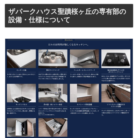
推移(総戸数253戸) 2023年4月6日:第1期1次→100戸 2023年5月30日:第
ザパークハウス聖蹟桜ヶ丘の専有部の
1期2次→7戸遂に本日ブリリア聖蹟桜ヶ丘の1期1次の供給戸数が発
表されました。総戸数253戸のうち100戸ジャストの供給です。1期1
設備・仕様について
次で早くも約40%...