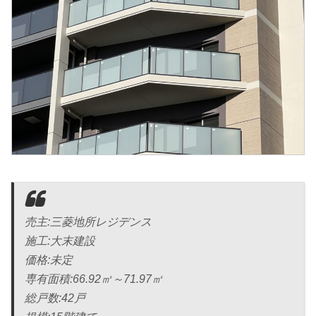
売主:三菱地所レジデンス
施工:大末建設
価格:未定
専有面積:66.92㎡～71.97㎡
総戸数:42戸