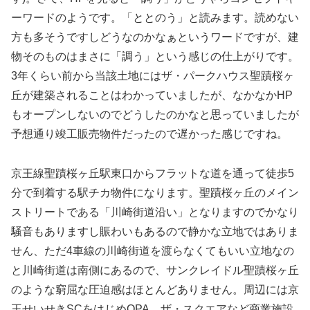
ーワードのようです。「ととのう」と読みます。読めない
方も多そうですしどうなのかなぁというワードですが、建
物そのものはまさに「調う」という感じの仕上がりです。
3年くらい前から当該土地にはザ・パークハウス聖蹟桜ヶ
丘が建築されることはわかっていましたが、なかなかHP
もオープンしないのでどうしたのかなと思っていましたが
予想通り竣工販売物件だったので遅かった感じですね。
京王線聖蹟桜ヶ丘駅東口からフラットな道を通って徒歩5
分で到着する駅チカ物件になります。聖蹟桜ヶ丘のメイン
ストリートである「川崎街道沿い」となりますのでかなり
騒音もありますし賑わいもあるので静かな立地ではありま
せん、ただ4車線の川崎街道を渡らなくてもいい立地なの
と川崎街道は南側にあるので、サンクレイドル聖蹟桜ヶ丘
のような窮屈な圧迫感はほとんどありません。周辺には京
王せいせきSCをはじめOPA、ザ・スクエアなど商業施設