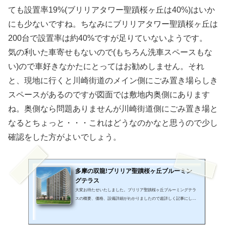
ても設置率19%(ブリリアタワー聖蹟桜ヶ丘は40%)はいか
にも少ないですね。ちなみにブリリアタワー聖蹟桜ヶ丘は
200台で設置率は約40%ですが足りていないようです。
気の利いた車寄せもないので(もちろん洗車スペースもな
い)ので車好きなかたにとってはお勧めしません。それ
と、現地に行くと川崎街道のメイン側にごみ置き場らしき
スペースがあるのですが図面では敷地内奥側にあります
ね。奥側なら問題ありませんが川崎街道側にごみ置き場と
なるとちょっと・・・これはどうなのかなと思うので少し
確認をした方がよいでしょう。
多摩の双龍!ブリリア聖蹟桜ヶ丘ブルーミン
グテラス
大変お待たせいたしました。ブリリア聖蹟桜ヶ丘ブルーミングテラ
スの概要、価格、設備詳細がわかりましたので超詳しく記事にして
いきたいと思います。長くなってしまったので今回は建物概要編と
して。そして次の記事では間取りその他編として2本の記事でご案
内いたします。ブリリア聖蹟桜ヶ丘ブルーミングテラスの供給戸数