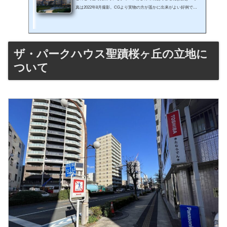
真は2022年8月撮影。CGより実物の方が遥かに出来がよい好例でし
た(笑)。やはりこのマンションは当たりだなー。エリアナンバーワ
ン、永久眺望リバービュー、京王線特急停車駅、新宿まで約30分、
タワマンで豊かな公開空地、豪華共有設備に多摩市最高層建築物で
しかもZEHマンション！話題に事欠かない本マンションをかなり詳
ザ・パークハウス聖蹟桜ヶ丘の立地に
しくレビューしていきます！私自身、現在都内のタワマンや横浜に
物件を所有していますが実は土地や建物、周りの環境条件から不動
ついて
産の将来の資産価値を...