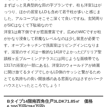
まずぱっと見典型的な田の字プランです。柱も洋室1はが
っつり、ほかの居室もLDも含めて若干柱が多いと感じま
した。アルコーブはそこそこ深くて良いですね。玄関周り
がSICはなくて下駄箱なので
洋室1は廊下側ですが窓面豊富です。広めのWICですが柱
がかなり浸食して邪魔なレベルなのは少し留意が必要で
す。オープンキッチンで洗面室はリビングインになりま
す。浴室のサイズは一般的な1418でよかった(ブリリア聖
蹟桜ヶ丘ブルーミングテラスには同じような面積帯でも
1317の浴室が一部にある)。洋室2のウォールドアが綺麗
に開け放てるタイプでしかもLD側のサッシと繋がるため
とても気持ちの良い開放感のある窓面なのはさすがパーク
ハウスといったところでしょう！
Bタイプ14階南西角住戸3LDK71.85㎡ 価格
6,200万円(284万円)