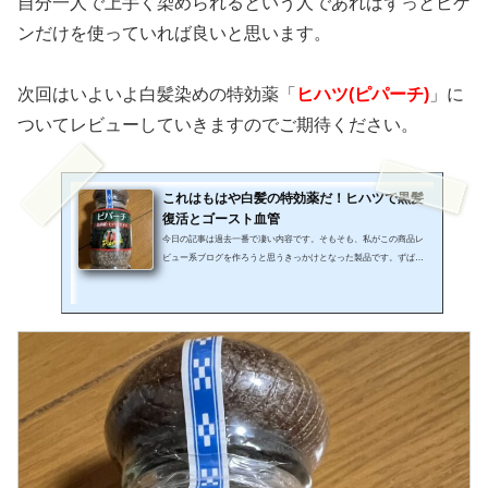
自分一人で上手く染められるという人であればずっとビゲ
ンだけを使っていれば良いと思います。
次回はいよいよ白髪染めの特効薬「
ヒハツ(ピパーチ)
」に
ついてレビューしていきますのでご期待ください。
これはもはや白髪の特効薬だ！ヒハツで黒髪
復活とゴースト血管
今日の記事は過去一番で凄い内容です。そもそも、私がこの商品レ
ビュー系ブログを作ろうと思うきっかけとなった製品です。ずば
り、凄い白髪に効果のある商品のレビュー記事になります。この記
事がきっかけで、ヒハツの流通単価が上がったり品切れで私ですら
買いづらくなったとしてもそれはブロガーとして本望です。https://r
edblog7.com/blog/siraga-hihatsu/白髪の特効薬！それは沖縄で愛され
ている香辛料のヒハツですところでみなさん「ヒハツ」って聞いた
ことがありますか？ピパーチとかピパーツ、ヒハツモドキなど呼称
は複数ありま...