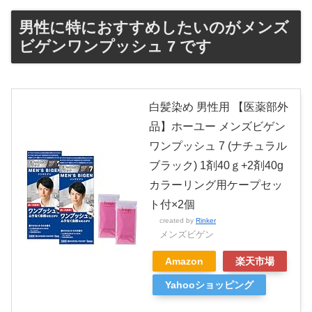
男性に特におすすめしたいのがメンズ
ビゲンワンプッシュ 7 です
白髪染め 男性用 【医薬部外
品】ホーユー メンズビゲン
ワンプッシュ 7 (ナチュラル
ブラック) 1剤40ｇ+2剤40g
カラーリング用ケープセッ
ト付×2個
created by
Rinker
メンズビゲン
Amazon
楽天市場
Yahooショッピング