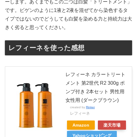
ーします。あくまでもこの二つは白髪「トリートメント」
です。ビゲンのように1液と2液を混ぜてから染色するタ
イプではないのでどうしても白髪を染める力と持続力は大
きく劣ると思ってください。
レフィーネを使った感想
レフィーネ カラートリート
メント 第2世代 R2 300g ポ
ンプ付き 2本セット 男性用
女性用 (ダークブラウン)
created by
Rinker
レフィーネ
Amazon
楽天市場
Yahooショッピング