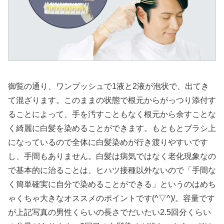
御覧の通り、ワンプッシュで1液と2液が泡状で、出てき
て混ざります。このままの状態で根元からがっつり添付す
ることによって、手を汚すこともなく根元から余すことな
く綺麗に白髪を染めることができます。もともとブラシ上
になっているので全体に白髪染めが行き渡りやすいです
し、手間もありません。白髪は病気ではなく老化現象なの
で基本的に治ることは、ヒハツ接種以外ないので「手間な
く簡単確実に自分で染めることができる」というのはめち
ゃくちゃ大きなオススメのポイントです(^▽^)/。容量です
が上記写真の男性くらいの長さでだいたい2.5回分くらい