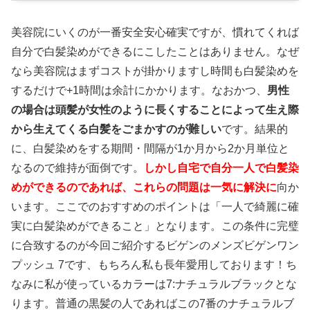
美容院にいくのが一番安全安心確実ですが、慣れてくれば
自分で白髪染めができるにこしたことはありません。なぜ
なら美容院はまずコストが掛かりますし時間も白髪染めを
するだけで+1時間は余計にかかります。なおかつ、
男性
の場合は頭髪が女性のように長くすることによって生え際
から生えてくる白髪をごまかすのが難しい
です。結果的
に、白髪染めをする期間・間隔が1か月から2か月単位と
なるので維持が面倒です。
しかし自宅で自分一人で白髪染
めができるのであれば、これらの問題は一気に解決に
向か
います。ここでのおすすめのポイントは「一人で綺麗に確
実に白髪染めができること」となります。この条件に完璧
に合致するのが今回ご紹介するビゲンのメンズビゲンワン
プッシュ 7です、もちろん私も長年愛用しております！ち
なみに私が使っているカラーは7:ナチュラルブラックとな
ります。普通の黒髪の人であればこの7番のナチュラルブ