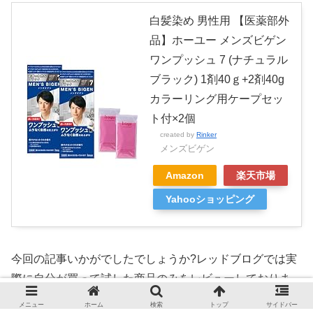
白髪染め 男性用 【医薬部外
品】ホーユー メンズビゲン
ワンプッシュ 7 (ナチュラル
ブラック) 1剤40ｇ+2剤40g
カラーリング用ケープセッ
ト付×2個
created by
Rinker
メンズビゲン
Amazon
楽天市場
Yahooショッピング
今回の記事いかがでしたでしょうか?レッドブログでは実
際に自分が買って試した商品のみをレビューしておりま
す。インスタグラマーのように企業から案件としてお金を
メニュー
ホーム
検索
トップ
サイドバー