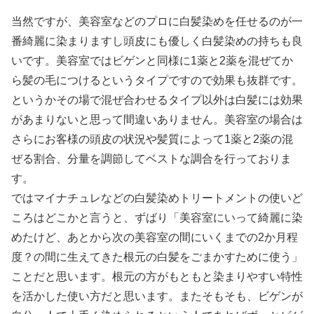
当然ですが、美容室などのプロに白髪染めを任せるのが一
番綺麗に染まりますし頭皮にも優しく白髪染めの持ちも良
いです。美容室ではビゲンと同様に1薬と2薬を混ぜてか
ら髪の毛につけるというタイプですので効果も抜群です。
というかその場で混ぜ合わせるタイプ以外は白髪には効果
があまりないと思って間違いありません。美容室の場合は
さらにお客様の頭皮の状況や髪質によって1薬と2薬の混
ぜる割合、分量を調節してベストな調合を行っておりま
す。
ではマイナチュレなどの白髪染めトリートメントの使いど
ころはどこかと言うと、ずばり「美容室にいって綺麗に染
めたけど、あとから次の美容室の間にいくまでの2か月程
度？の間に生えてきた根元の白髪をごまかすために使う」
ことだと思います。根元の方がもともと染まりやすい特性
を活かした使い方だと思います。またそもそも、ビゲンが