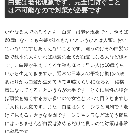
白髪は老化現象です、完全に防ぐこと
は不可能なので対策が必要です
いかなる人であろうとも「白髪」は老化現象です。例えば
60歳になっても白髪が1本もないというひとは人類におい
ていないですしありえないことです。違うのはその白髪の
数で数本の人もいれば頭髪の全てが白髪になる人など様々
です。白髪が生えてくる年齢も様々で早い人は18歳くら
いから生えてきますが、通常の日本人の平均は概ね35歳
あたりから白髪が生えてきて40歳くらいになると「結構
気になってくる」という方が大半です。とくに男性の場合
は頭髪を短くする方が多いので女性と比べて目立ちますし
手入れも大変です。また、白髪はシミ・シワと同列で「老
けて見える」大きな要因です。シミやシワなどはそう簡単
にはいきませんが白髪は染めるだけで良いので対策は非常
に容易です。