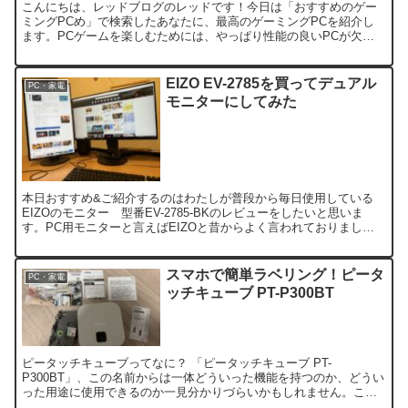
こんにちは、レッドブログのレッドです！今日は「おすすめのゲー
ミングPCめ」で検索したあなたに、最高のゲーミングPCを紹介し
ます。PCゲームを楽しむためには、やっぱり性能の良いPCが欠か
せませんよね。でも、どれを選んだら良いのか悩んでしまうこ...
EIZO EV-2785を買ってデュアル
PC・家電
モニターにしてみた
本日おすすめ&ご紹介するのはわたしが普段から毎日使用している
EIZOのモニター 型番EV-2785-BKのレビューをしたいと思いま
す。PC用モニターと言えばEIZOと昔からよく言われておりました
がそれはいまも変わらないと思っています。EIZ...
スマホで簡単ラベリング！ピータ
PC・家電
ッチキューブ PT-P300BT
ピータッチキューブってなに？ 「ピータッチキューブ PT-
P300BT」、この名前からは一体どういった機能を持つのか、どうい
った用途に使用できるのか一見分かりづらいかもしれません。この
商品はブラザーから発売されているラベルプリンターで、スマ...