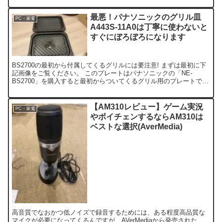
最悪！パナソニックのグリル皿
PC・家電
A443S-11A0は丁寧に使わないと
すぐにぼろぼろになります
BS2700の最初から付属してくるグリルには要注意! まずは最初に下
記画像をご覧ください。 このプレートはパナソニックの「NE-
BS2700」を購入すると最初からついてくるグリル用のプレートです
が使用して3か月くらい経過した時に撮影した写真...
【AM310レビュー】ゲーム実況
PC・家電
やボイチェンするならAM310は
ベストな選択(AverMedia)
高音質でなおかつ低ノイズで録音するためには、ある程度高品質な
マイクが必要になってくるんですが、AVerMediaから発売された