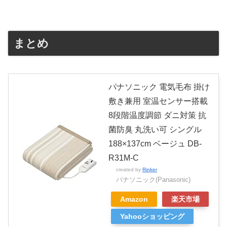
まとめ
パナソニック 電気毛布 掛け
敷き兼用 室温センサー搭載
8段階温度調節 ダニ対策 抗
菌防臭 丸洗い可 シングル
188×137cm ベージュ DB-
R31M-C
created by
Rinker
パナソニック(Panasonic)
Amazon
楽天市場
Yahooショッピング