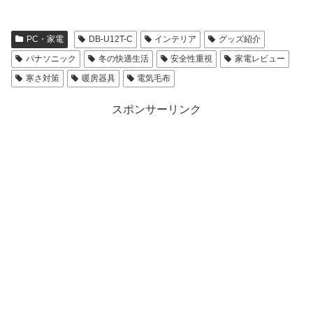
PC・家電
DB-U12T-C
インテリア
グッズ紹介
パナソニック
冬の快適生活
安全性重視
家電レビュー
寒さ対策
暖房器具
電気毛布
スポンサーリンク