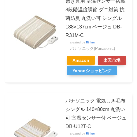
敷き兼用 室温センサー搭載
8段階温度調節 ダニ対策 抗
菌防臭 丸洗い可 シングル
188×137cm ベージュ DB-
R31M-C
created by
Rinker
パナソニック(Panasonic)
Amazon
楽天市場
Yahooショッピング
パナソニック 電気しき毛布
シングル 140×80cm 丸洗い
可 室温センサー付 ベージュ
DB-U12T-C
created by
Rinker