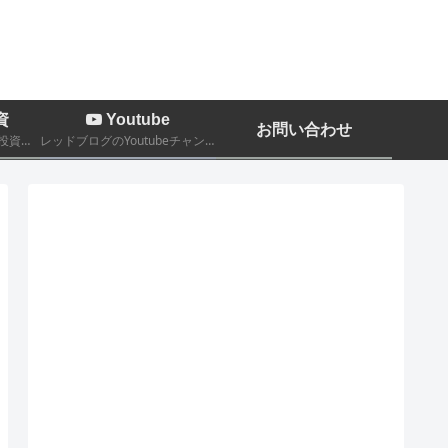
資
Youtube
お問い合わせ
株、FX、暗号通貨などの投資関係についての記事
レッドブログのYoutubeチャンネルです