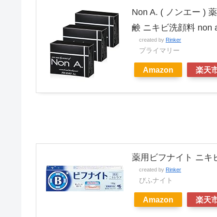
Non A. ( ノンエー )
鹸 ニキビ洗顔料 non 
created by
Rinker
プライマリー
Amazon
楽天
薬用ビフナイト ニキビ
created by
Rinker
びふナイト
Amazon
楽天