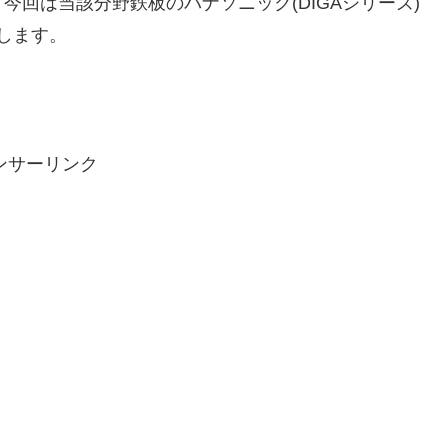
回は当該分野鉄板のパナソニック(DIGAシリーズ)
レします。
ンサーリンク