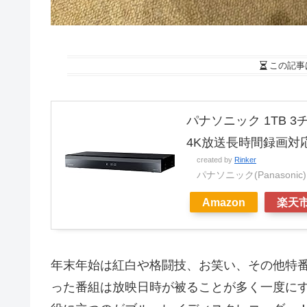
この記事
パナソニック 1TB 
4K放送長時間録画対応 
created by
Rinker
パナソニック(Panasonic)
Amazon
楽天
年末年始は紅白や格闘技、お笑い、その他特
った番組は放映日時が被ることが多く一度に