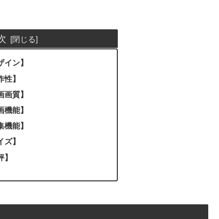
次
デザイン】
操作性】
録画画質】
録画機能】
編集機能】
サイズ】
総評】