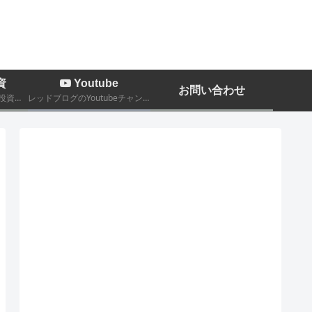
資
Youtube
お問い合わせ
株、FX、暗号通貨などの投資関係についての記事
レッドブログのYoutubeチャンネルです