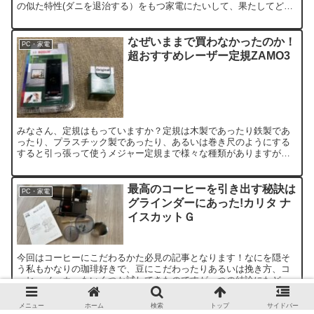
の似た特性(ダニを退治する）をもつ家電にたいして、果たしてどち
らか一つでよいのか？あるいは両方必要なのかについて言及して...
なぜいままで買わなかったのか！
PC・家電
超おすすめレーザー定規ZAMO3
みなさん、定規はもっていますか？定規は木製であったり鉄製であ
ったり、プラスチック製であったり、あるいは巻き尺のようにする
すると引っ張って使うメジャー定規まで様々な種類がありますが一
つも持っていないという方は少ないかと思います。 レーザーで正...
最高のコーヒーを引き出す秘訣は
PC・家電
グラインダーにあった!カリタ ナ
イスカットＧ
今回はコーヒーにこだわるかた必見の記事となります！なにを隠そ
う私もかなりの珈琲好きで、豆にこだわったりあるいは挽き方、コ
ーヒーメーカーもいくつか試してきたのですが一つの結論にたどり
着けた商品を今回はレビューしたいと思います！ 最高のコーヒー...
メニュー
ホーム
検索
トップ
サイドバー