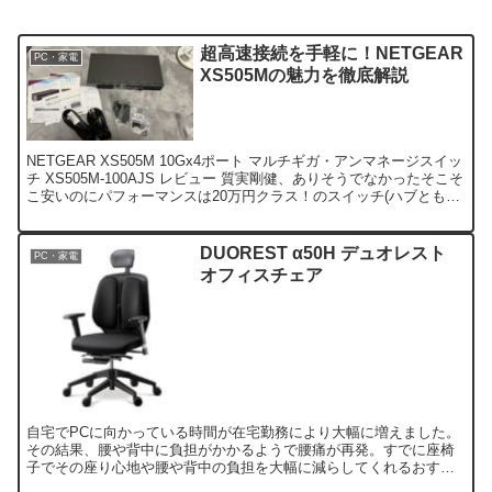
超高速接続を手軽に！NETGEAR
PC・家電
XS505Mの魅力を徹底解説
NETGEAR XS505M 10Gx4ポート マルチギガ・アンマネージスイッ
チ XS505M-100AJS レビュー 質実剛健、ありそうでなかったそこそ
こ安いのにパフォーマンスは20万円クラス！のスイッチ(ハブとも言
いますね)を今回ご紹介...
DUOREST α50H デュオレスト
PC・家電
オフィスチェア
自宅でPCに向かっている時間が在宅勤務により大幅に増えました。
その結果、腰や背中に負担がかかるようで腰痛が再発。すでに座椅
子でその座り心地や腰や背中の負担を大幅に減らしてくれるおすす
めのメーカー「デユオレスト」を知っていたので椅子も買ってみ...