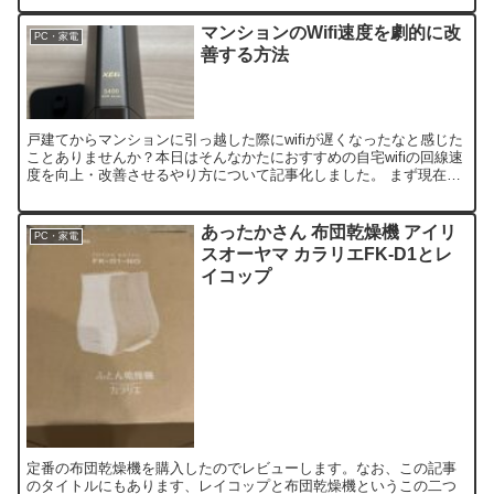
マンションのWifi速度を劇的に改
PC・家電
善する方法
戸建てからマンションに引っ越した際にwifiが遅くなったなと感じた
ことありませんか？本日はそんなかたにおすすめの自宅wifiの回線速
度を向上・改善させるやり方について記事化しました。 まず現在の
回線速度を知ろう まずはwifiが重いときの原...
あったかさん 布団乾燥機 アイリ
PC・家電
スオーヤマ カラリエFK-D1とレ
イコップ
定番の布団乾燥機を購入したのでレビューします。なお、この記事
のタイトルにもあります、レイコップと布団乾燥機というこの二つ