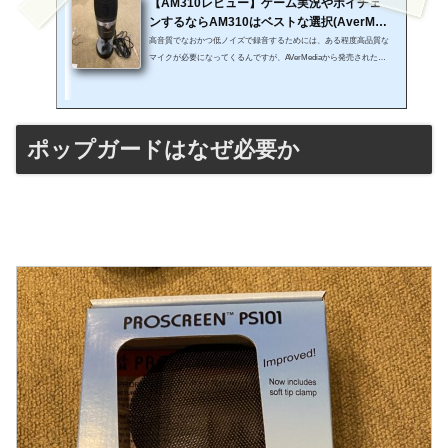
【AM310レビュー】ゲーム実況やボイチェ
ンするならAM310はベストな選択(AverMedi
a)
高音質でなおかつ低ノイズで録音するためには、ある程度高品質な
マイクが必要になってくるんですが、AVerMediaから発売された『A
M310』というコンデンサーマイクがとても便利だったので僕も実際
に買ってレビューしてみました。少しでも良い声で収録・配信した
いYoutubeでの配信やゲーム実況となると自分の声が動画に入るわけ
なんですが低品質な安物マイクを使うととても音質が悪く、特にノ
ポップガードはなぜ必要か
イズ、ホワイトノイズなども入っていたりするともう聞くに堪えま
せん。自分の声はこんな声じゃない！って思ったことありません
か？いまの世の中、...