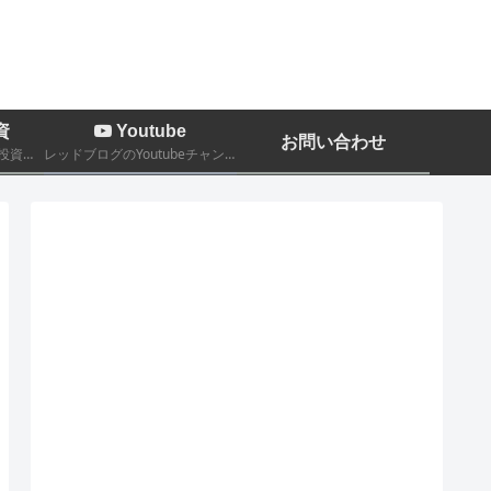
資
Youtube
お問い合わせ
株、FX、暗号通貨などの投資関係についての記事
レッドブログのYoutubeチャンネルです