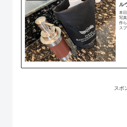
ル
本
写
作
スプ
スポ